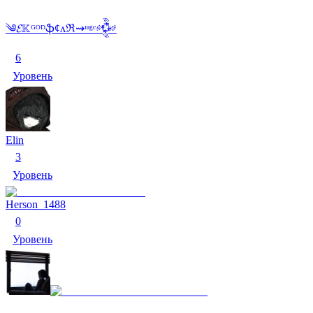
༄𝓔𝕂ᴳᴼᴰֆȼᴧℜ⇝ʳᵃᵍᵉ𒅒
6
Уровень
Elin
3
Уровень
Herson_1488
0
Уровень