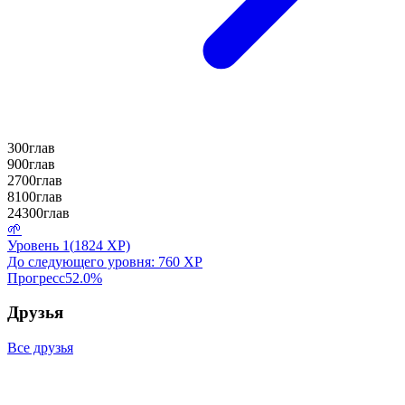
300
глав
900
глав
2700
глав
8100
глав
24300
глав
🌱
Уровень
1
(
1824
XP)
До следующего уровня:
760
XP
Прогресс
52.0
%
Друзья
Все друзья