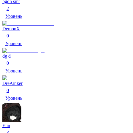
bgdn smr
2
Уровень
DemonX
0
Уровень
dg d
0
Уровень
DreAinker
0
Уровень
Elin
3