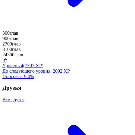
300
глав
900
глав
2700
глав
8100
глав
24300
глав
🌱
Уровень
4
(
7397
XP)
До следующего уровня:
2092
XP
Прогресс
19.0
%
Друзья
Все друзья