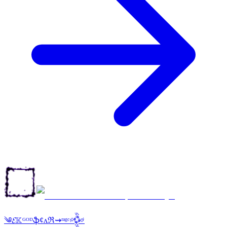
༄𝓔𝕂ᴳᴼᴰֆȼᴧℜ⇝ʳᵃᵍᵉ𒅒